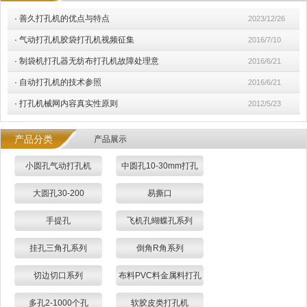
·
善久打孔机的优点与特点
2023/12/26
·
气动打孔机胶袋打孔机视频征集
2016/7/10
·
制袋机打孔器无纺布打孔机故障处理意
2016/6/21
·
自动打孔机的技术参照
2016/6/21
·
打孔机械网内容真实性原则
2012/5/23
产品分类
产品展示
小圆孔气动打孔机
中圆孔10-30mm打孔
大圆孔30-200
易撕口
手提孔
飞机孔蝴蝶孔系列
挂孔三角孔系列
倒角R角系列
切边切口系列
布料PVC料金属料打孔
多孔2-1000个孔
软胶皮类打孔机