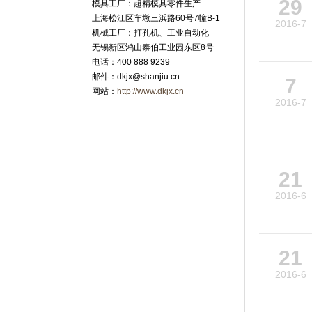
29
模具工厂：超精模具零件生产
上海松江区车墩三浜路60号7幢B-1
2016-7
机械工厂：打孔机、工业自动化
无锡新区鸿山泰伯工业园东区8号
电话：400 888 9239
邮件：
dkjx@shanjiu.cn
7
网站：
http://www.dkjx.cn
2016-7
21
2016-6
21
2016-6