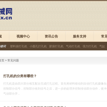
城
视频中心
资讯公告
服务支持
常
键词
塑料袋打孔机
小圆孔打孔机
胶袋打孔机
气动打孔机
强力打孔机
气缸
首页
>
常见问题
打孔机的分类有哪些？
打孔机是由四大部分相互配合完成打孔过程。首先将材料移动到自动打孔机摄像头
控制部分信号，控制部分收到信号之后，进一步的处理并控制传动部分动作，使冲
气动部分开...