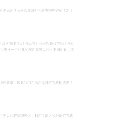
机怎么用？买善久胶袋打孔机有哪些好处？对于
可以换“模具”吗？气动打孔机可以换模芯吗？气动
通过更换一个冲孔的配件就可以冲出不同的孔，或
冲压要求，因此我们在选用这种打孔机时需要主
主要以杠杆原理设计，利用手动方式带动打孔机