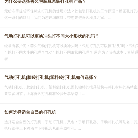
为什么要选择善久包装豆浆袋打孔机产品？
无纺布手提袋环保标志打孔机的使用方法？软包装打孔机的工作原理？椭圆孔打孔
这一系列的疑问，我们为您详细解答，带您走进善久模具之家。...
气动打孔机可以更换冲头打不同大小形状的孔吗？
经常有客户问：善久气动打孔机可以换冲头吗？气动打孔孔可以换“钻头”吗？气动
可以打不同大小的孔吗？气动可以打不同形状的孔吗？ 用户为了节省成本，希望
者...
气动打孔机|胶袋打孔机|塑料袋打孔机如何选择？
气动打孔机，胶袋打孔机，塑料袋打孔机因其独特的模具结构与冲孔材料的高精密
要诸多细节，上海善久打孔机将经验分享给您！...
如何选择适合自己的打孔机
选择适合自己的打孔机，手动打孔机，又名：手动打孔器、手动冲孔机等别名，其
执行部件上下移动与下模配合从而完成打孔。...